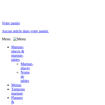
Votre panier
Aucun article dans votre panier.
Menu
Marque-
places &
marque-
tables
Marque-
places
Noms
de
tables
Menus
Tampons
mariage
Plaques
&