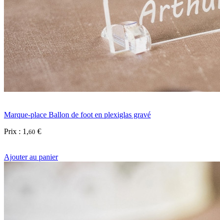
Marque-place Ballon de foot en plexiglas gravé
Prix :
1
,
€
60
Ajouter au panier