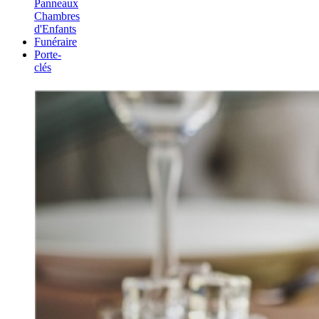
Panneaux
Chambres
d'Enfants
Funéraire
Porte-
clés