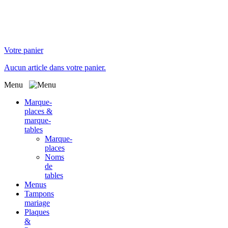
Votre panier
Aucun article dans votre panier.
Menu
Marque-
places &
marque-
tables
Marque-
places
Noms
de
tables
Menus
Tampons
mariage
Plaques
&